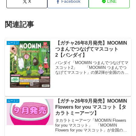
X
Facebook
LINE
関連記事
【ガチャ26年8月発売】MOOMIN
ムーミン
つまんでつなげてマスコット
2【バンダイ】
バンダイ「MOOMIN つまんでつなげてマ
スコット2」 「MOOMIN つまんでつ
なげてマスコット」の第2弾が全国のカプ
セルトイ売り場から発売されます。 1弾
好調な「MOOMIN つまんでつなげてマス
コット」の2弾が登場です！「ニン
ニ」・...
【ガチャ26年9月発売】MOOMIN
ムーミン
Flowers for you マスコット【タ
カラトミーアーツ】
タカラトミーアーツ「MOOMIN Flowers
for you マスコット」 「MOOMIN
Flowers for you マスコット」が全国のカ
プセルトイ売り場から発売されます。