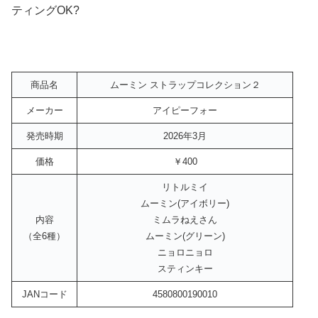
ティングOK?
商品名
ムーミン ストラップコレクション２
メーカー
アイピーフォー
発売時期
2026年3月
価格
￥400
リトルミイ
ムーミン(アイボリー)
内容
ミムラねえさん
（全6種）
ムーミン(グリーン)
ニョロニョロ
スティンキー
JANコード
4580800190010