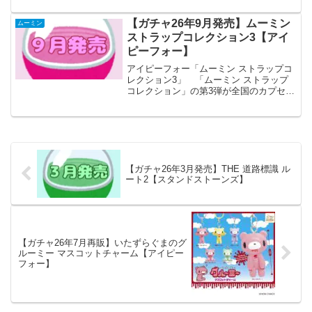
ムーミンからあなたへお花をプレンゼン
ト。 商品名 M...
【ガチャ26年9月発売】ムーミン
ムーミン
ストラップコレクション3【アイ
ピーフォー】
アイピーフォー「ムーミン ストラップコ
レクション3」 「ムーミン ストラップ
コレクション」の第3弾が全国のカプセル
トイ売り場から発売されます。 普段使
いに便利！Wナスカン付きで使い方いろ
いろ！ 商品名 ムーミン ストラッ
プコレクション3...
【ガチャ26年3月発売】THE 道路標識 ル
ート2【スタンドストーンズ】
【ガチャ26年7月再販】いたずらぐまのグ
ルーミー マスコットチャーム【アイピー
フォー】