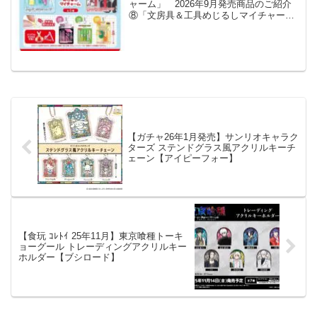
ャーム」 2026年9月発売商品のご紹介
⑧「文房具＆工具めじるしマイチャー
ム」ブリスター入りの文房具と工具が目
印チャーム仕様で登場💖中身は取り出し
可能✂️コンパスとはさみは可動します💕#
ガチャガチャ ...
【ガチャ26年1月発売】サンリオキャラク
ターズ ステンドグラス風アクリルキーチ
ェーン【アイピーフォー】
【食玩 ｺﾚﾄｲ 25年11月】東京喰種トーキ
ョーグール トレーディングアクリルキー
ホルダー【ブシロード】