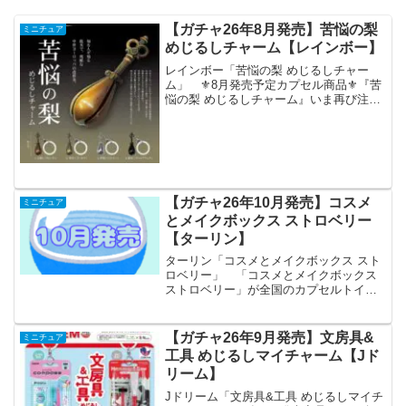
【ガチャ26年8月発売】苦悩の梨
ミニチュア
めじるしチャーム【レインボー】
レインボー「苦悩の梨 めじるしチャー
ム」 ⚜️8月発売予定カプセル商品⚜️『苦
悩の梨 めじるしチャーム』いま再び注目
を集める中世ヨーロッパの世界観。梨型
の造形器具をモチーフにしためじるしチ
ャーム。鈍く光る金属感と、どこか退廃
的な雰囲気──ア...
【ガチャ26年10月発売】コスメ
ミニチュア
とメイクボックス ストロベリー
【ターリン】
ターリン「コスメとメイクボックス スト
ロベリー」 「コスメとメイクボックス
ストロベリー」が全国のカプセルトイ売
り場から発売されます。 クリアピンク
とメタリックカラーが煌めくストロベリ
ーモチーフのコスメとメイクボックスが
【ガチャ26年9月発売】文房具&
ミニチュア
登場。沢山集めて並べ...
工具 めじるしマイチャーム【Jド
リーム】
Jドリーム「文房具&工具 めじるしマイチ