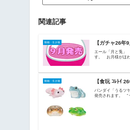
関連記事
【ガチャ26年
動物・生き物
エール「月と兎」 
す。 お月様
【食玩 ｺﾚﾄｲ
動物・生き物
バンダイ「うるツ
発売されます。 “