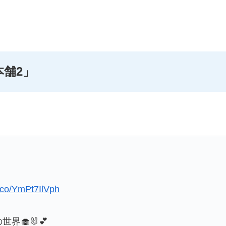
舗2
」
t.co/YmPt7IlVph
界🧁🐰💕