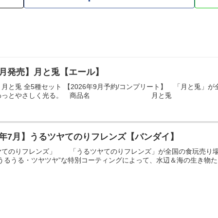
9月発売】月と兎【エール】
月と兎 全5種セット 【2026年9月予約/コンプリート】 「月と兎」
がほわっとやさしく光る。 商品名 月と兎 メーカ
 26年7月】うるツヤてのりフレンズ【バンダイ】
ヤてのりフレンズ」 「うるツヤてのりフレンズ」が全国の食玩売り場
うるうる・ツヤツヤ”な特別コーティングによって、水辺＆海の生き物たち