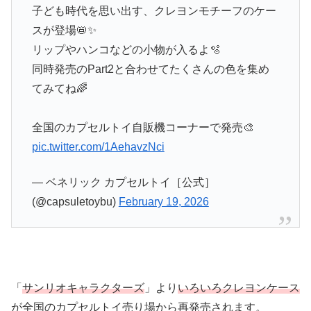
子ども時代を思い出す、クレヨンモチーフのケー
スが登場📛✨
リップやハンコなどの小物が入るよ🫧
同時発売のPart2と合わせてたくさんの色を集め
てみてね🌈
全国のカプセルトイ自販機コーナーで発売🎨
pic.twitter.com/1AehavzNci
— ベネリック カプセルトイ［公式］
(@capsuletoybu)
February 19, 2026
「
サンリオキャラクターズ
」より
いろいろクレヨンケース
が全国のカプセルトイ売り場から再発売されます。