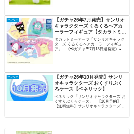
ョップ等から発売されます。 きぐるみ
を着た＜きぐるみ～ず＞ サンリオキャ
ラクターズ第2弾...
【ガチャ26年7月発売】サンリオ
サンリオ
キャラクターズ くるくるヘアカ
ーラーフィギュア【タカラトミー
アーツ】
タカラトミーアーツ「サンリオキャラク
ターズ くるくるヘアカーラーフィギュ
ア」 《📢ガチャ™7月13日週発売》◒サ
ンリオキャラクターズ くるくるヘアカ
ーラーフィギュア／くるくるヘアでおめ
かし中💖💨＼ サンリオキャラクターた
ちがヘアカーラー姿で...
【ガチャ26年10月発売】サンリ
サンリオ
オキャラクターズ おくすりぶく
ろケース【ベネリック】
ベネリック「サンリオキャラクターズ お
くすりぶくろケース」 【10月予約】
【送料無料】サンリオキャラクターズ お
くすりぶくろケース 全5種 コンプリー
ト 「サンリオキャラクターズ」よりお
くすりぶくろケースが全国のカプセルト
イ売り場から発売さ...