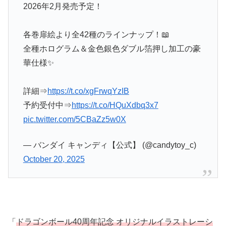
2026年2月発売予定！
各巻扉絵より全42種のラインナップ！📖
全種ホログラム＆金色銀色ダブル箔押し加工の豪
華仕様✨
詳細⇒
https://t.co/xgFrwqYzIB
予約受付中⇒
https://t.co/HQuXdbq3x7
pic.twitter.com/5CBaZz5w0X
— バンダイ キャンディ【公式】 (@candytoy_c)
October 20, 2025
「
ドラゴンボール40周年記念 オリジナルイラストレーシ