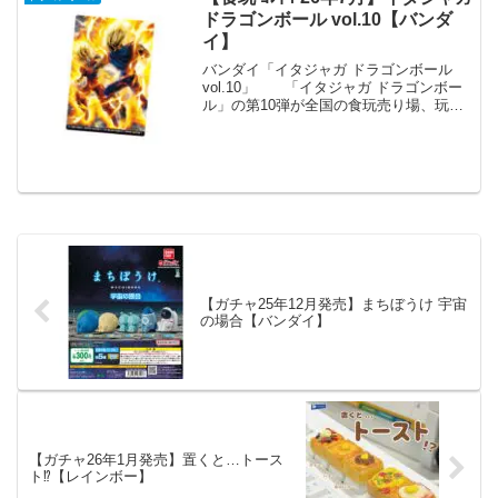
ドラゴンボール vol.10【バンダ
イ】
バンダイ「イタジャガ ドラゴンボール
vol.10」 「イタジャガ ドラゴンボー
ル」の第10弾が全国の食玩売り場、玩
具・雑貨店、キャラクターショップ等か
ら発売されます。 『ドラゴンボール』
のコレクションカードと、サラダ味の板
状スナックがセ...
【ガチャ25年12月発売】まちぼうけ 宇宙
の場合【バンダイ】
【ガチャ26年1月発売】置くと…トース
ト⁉【レインボー】