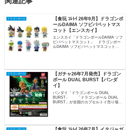
関連記事
【食玩 ｺﾚﾄｲ 26年9月】ドラゴンボ
ドラゴンボール
ールDAIMA ソフビパペットマス
コット【エンスカイ】
エンスカイ「ドラゴンボールDAIMA ソフ
ビパペットマスコット」 ドラゴンボー
ルDAIMA ソフビパペットマスコット
【1BOX 10パック入り】 「ドラゴンボ
ールDAIMA」よりソフビパペットマスコ
ットが全国の食玩売り場、玩具・雑貨
店、キ...
【ガチャ26年7月発売】ドラゴン
ドラゴンボール
ボール DUAL BURST【バンダ
イ】
バンダイ「ドラゴンボール DUAL
BURST」 「ドラゴンボール DUAL
BURST」が全国のカプセルトイ売り場か
ら発売されます。 劇中の激闘をイメー
ジした新フィギュアシリーズが登場！セ
ットで飾っても、単体で飾っても楽しめ
ます。 商品...
【食玩 ｺﾚﾄｲ 26年7月】イタジャガ
ドラゴンボール