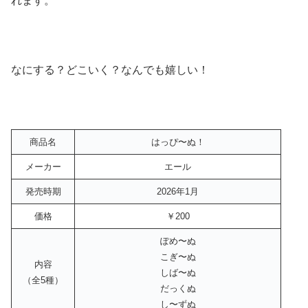
れます。
なにする？どこいく？なんでも嬉しい！
商品名
はっぴ〜ぬ！
メーカー
エール
発売時期
2026年1月
価格
￥200
ぽめ〜ぬ
こぎ〜ぬ
内容
しば〜ぬ
（全5種）
だっくぬ
し〜ずぬ