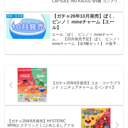
CAPSULE INU KAIJU2 全6種 コンプリー
トセット ガチャ 送料無料 「パグ獣 the
CAPSULE INU KAIJU」の第...
【ガチャ26年10月発売】ぼく、
動物・生き物
ピンノ！ mineチャーム【エー
ル】
エール「ぼく、ピンノ！ mineチャー
ム」 【10月発売予定】 ぼく、ピンノ！
mineチャーム 【全4種セット】 ※仮予約
※ 「ぼく、ピンノ！ mineチャーム」が
全国のカプセルトイ売り場から発売され
ます。 一緒にお出かけできる！ 商品
名...
【ガチャ25年8月発売】コカ・コーラブラ
ンド ミニチュアチャーム【バンダイ】
【ガチャ25年8月発売】HYSTERIC
MINI(ヒステリックミニ) めじるしアクセ