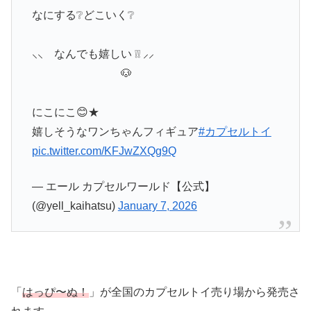
なにする❔どこいく❔
⸜⸜ なんでも嬉しい ❕❕ ⸝⸝
🐶
にこにこ😊★
嬉しそうなワンちゃんフィギュア
#カプセルトイ
pic.twitter.com/KFJwZXQg9Q
— エール カプセルワールド【公式】
(@yell_kaihatsu)
January 7, 2026
「
はっぴ〜ぬ！
」が全国のカプセルトイ売り場から発売さ