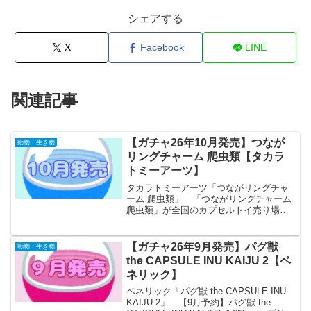
シェアする
X
Facebook
LINE
関連記事
【ガチャ26年10月発売】つなが
動物・生き物
リングチャーム 爬虫類【タカラ
トミーアーツ】
タカラトミーアーツ「つながリングチャ
ーム 爬虫類」 「つながリングチャーム
爬虫類」が全国のカプセルトイ売り場か
ら発売されます。 舌と尻尾でキュート
につながる♪ 商品名 つながリン
グチャーム 爬虫類 メーカータカ
【ガチャ26年9月発売】パグ獣
動物・生き物
ラトミーアーツ ...
the CAPSULE INU KAIJU 2【ベ
ネリック】
ベネリック「パグ獣 the CAPSULE INU
KAIJU 2」 【9月予約】パグ獣 the