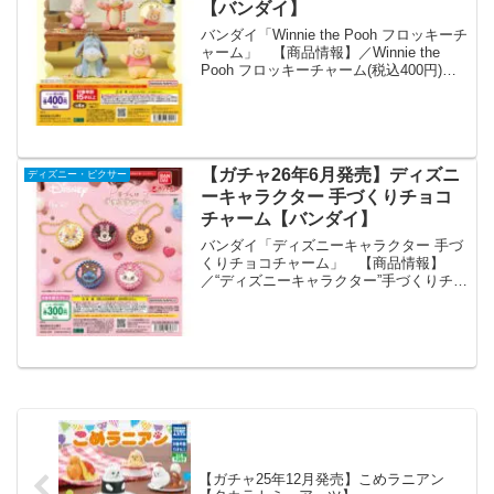
【バンダイ】
バンダイ「Winnie the Pooh フロッキーチ
ャーム」 【商品情報】／Winnie the
Pooh フロッキーチャーム(税込400円)＼
フロッキーチャームより「Winnie the
Pooh」が登場！各種ぬいぐるみっぽいデ
ザインで...
【ガチャ26年6月発売】ディズニ
ディズニー・ピクサー
ーキャラクター 手づくりチョコ
チャーム【バンダイ】
バンダイ「ディズニーキャラクター 手づ
くりチョコチャーム」 【商品情報】
／“ディズニーキャラクター”手づくりチョ
コチャーム(税込300円)＼手作りチョコ風
のボールチェーン付きマスコットが登場
です🍫💕#ガシャポン※多数のご要望をい
ただいた場合...
【ガチャ25年12月発売】こめラニアン