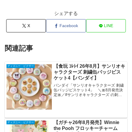
シェアする
X
Facebook
LINE
関連記事
【食玩 ｺﾚﾄｲ 26年8月】サンリオキ
ディズニー・ピクサー
ャラクターズ 刺繍缶バッジビス
ケット4【バンダイ】
バンダイ「サンリオキャラクターズ 刺繍
缶バッジビスケット4」 ＼🎀8月発売決
定🎀／#サンリオキャラクターズ の刺繍
缶バッジビスケット4弾が8月に全国のお
菓子売り場に登場予定❣️いちご🍓×生クリ
ーム🎂をモチーフにした全15種の刺繍缶
バッジとバ...
【ガチャ26年8月発売】Winnie
ディズニー・ピクサー
the Pooh フロッキーチャーム