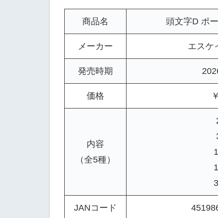
商品名
頭文字D ポ
メーカー
エスケ
発売時期
20
価格
￥
内容
（全5種）
JANコード
45198