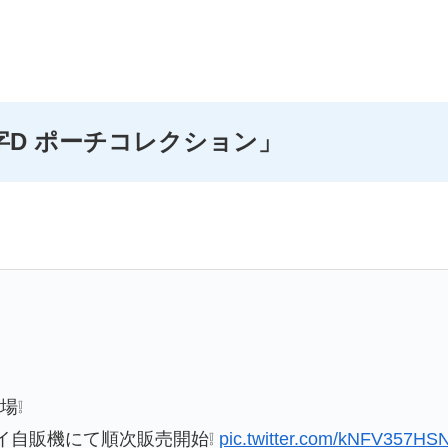
D ポーチコレクション」
場❕
トイ自販機にて順次販売開始❕
pic.twitter.com/kNFV357HS