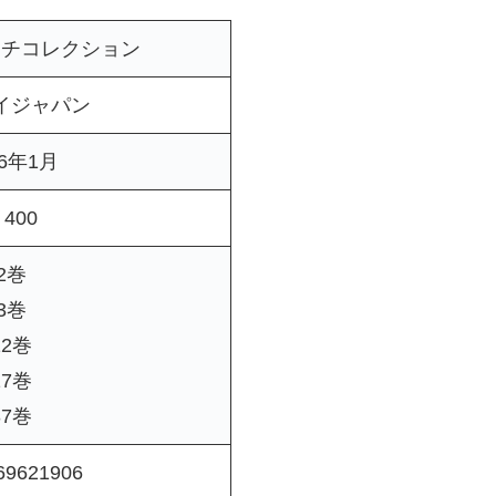
ーチコレクション
イジャパン
26年1月
400
2巻
3巻
12巻
17巻
37巻
69621906