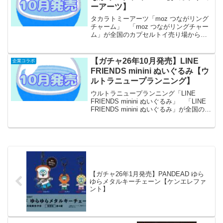
ーアーツ】
タカラトミーアーツ「moz つながリング
チャーム」 「moz つながリングチャー
ム」が全国のカプセルトイ売り場から発
売されます。 『moz』のシンボルであ
るヘラジカ「エルク」がつながリングチ
ャームになって登場します。 商品
【ガチャ26年10月発売】LINE
企業コラボ
名 moz ...
FRIENDS minini ぬいぐるみ【ウ
ルトラニュープランニング】
ウルトラニュープランニング「LINE
FRIENDS minini ぬいぐるみ」 「LINE
FRIENDS minini ぬいぐるみ」が全国のカ
プセルトイ売り場から発売されます。
サイズ高さ約8cm！ 商品名 LINE
FRIENDS...
【ガチャ26年1月発売】PANDEAD ゆら
ゆらメタルキーチェーン【ケンエレファ
ント】