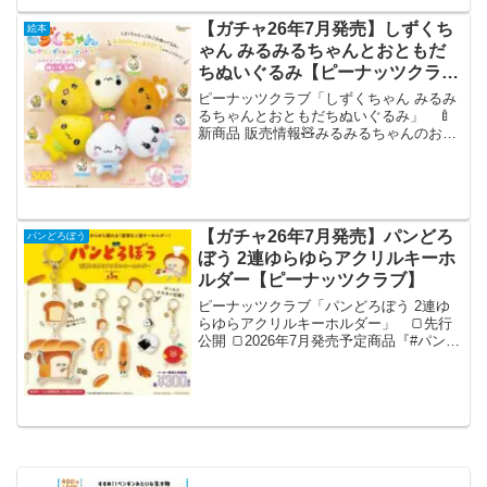
【ガチャ26年7月発売】しずくち
絵本
ゃん みるみるちゃんとおともだ
ちぬいぐるみ【ピーナッツクラ
ブ】
ピーナッツクラブ「しずくちゃん みるみ
るちゃんとおともだちぬいぐるみ」 🍼
新商品 販売情報🧸みるみるちゃんのお友
達大集合～💖『#しずくちゃん みるみる
ちゃんとおともだちぬいぐるみ』のカプ
セルトイが新登場です🎀🫧ぜひみんな集
めてください🩷 🤍...
【ガチャ26年7月発売】パンどろ
パンどろぼう
ぼう 2連ゆらゆらアクリルキーホ
ルダー【ピーナッツクラブ】
ピーナッツクラブ「パンどろぼう 2連ゆ
らゆらアクリルキーホルダー」 🍞先行
公開 🍞2026年7月発売予定商品『#パンど
ろぼう 2連ゆらゆらアクリルキーホルダ
ー』がカプセルトイに新登場🆕持ち歩い
て、パンどろぼう達をゆらゆら揺らして
ください💗💗...