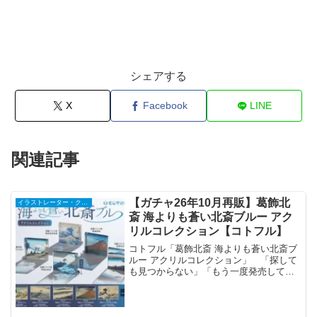
シェアする
X
Facebook
LINE
関連記事
【ガチャ26年10月再販】葛飾北
イラストレーター・クリエイター
斎 海よりも蒼い北斎ブルー アク
リルコレクション【コトフル】
コトフル「葛飾北斎 海よりも蒼い北斎ブ
ルー アクリルコレクション」 「探して
も見つからない」「もう一度発売してほ
しい」とたくさんのお声を頂いておりま
した、光の美術館 第1弾「海よりも蒼い
北斎ブルー」の再販が決定いたしまし
た！光の美術館シリー...