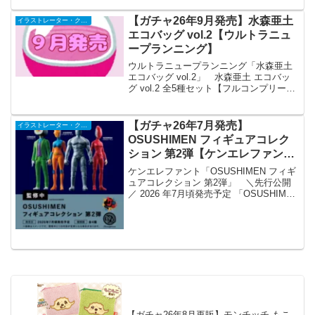
【ガチャ26年9月発売】水森亜土
イラストレーター・クリエイター
エコバッグ vol.2【ウルトラニュ
ープランニング】
ウルトラニュープランニング「水森亜土
エコバッグ vol.2」 水森亜土 エコバッ
グ vol.2 全5種セット【フルコンプリー
ト/2026年09月発売予定】 「水森亜土
エコバッグ」の第2弾が全国のカプセルト
イ売り場から発売されます。 第２...
【ガチャ26年7月発売】
イラストレーター・クリエイター
OSUSHIMEN フィギュアコレク
ション 第2弾【ケンエレファン
ト】
ケンエレファント「OSUSHIMEN フィギ
ュアコレクション 第2弾」 ＼先行公開
／ 2026 年7月頃発売予定 「OSUSHIMEN
フィギュアコレクション 第2弾」 ▼4個パ
ック 予約開始🎁ケンエレ限定特典あり価
格 カプセルトイ 1個 ...
【ガチャ26年8月再販】モンチッチ もこ