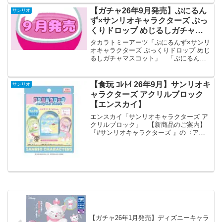
【ガチャ26年9月発売】ぷにるん
サンリオ
ず×サンリオキャラクターズ ぷっ
くりドロップ めじるしガチャマ
スコット【タカラトミーアーツ】
タカラトミーアーツ「ぷにるんず×サンリ
オキャラクターズ ぷっくりドロップ めじ
るしガチャマスコット」 「ぷにるんず×
サンリオキャラクターズ ぷっくりドロッ
プ めじるしガチャマスコット」が全国の
カプセルトイ売り場から発売されま
【食玩 ｺﾚﾄｲ 26年9月】サンリオキ
サンリオ
す。 「ぷにるん...
ャラクターズ アクリルブロック
【エンスカイ】
エンスカイ「サンリオキャラクターズ ア
クリルブロック」 【新商品のご案内】
『#サンリオキャラクターズ 』の〈アク
リルブロック〉が新登場！台座なしで飾
れるアクリルブロック、全24種類！背景
が繋がるデザインです💖#エンスカイショ
ップ でご予約受...
【ガチャ26年1月発売】ディズニーキャラ