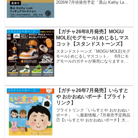
2026年7月頃発売予定「黒山 Kathy Lam
フィギュアコレクション」▼4個パック
予約開始🎁ケンエレ限定特典あり価格カ
プセルトイ 1個 500円ブライ...
【ガチャ26年8月発売】MOGU
イラストレーター・クリエイター
MOLE(モグモール) めじるしマス
コット【スタンドストーンズ】
スタンドストーンズ「MOGU MOLE(モグ
モール) めじるしマスコット」 8月にモ
グモールのガチャが発売になります☺️可
愛いモグちゃんは目印キーホルダーとし
て一緒にお出かけができ、スニーカーは
モグちゃんスタンドとしてクールにコレ
クションす...
【ガチャ26年7月発売】いらすと
イラストレーター・クリエイター
や おかおぬいポーチ【ブライト
リンク】
ブライトリンク「いらすとや おかおぬい
ポーチ」 ＼最新情報／7月発売予定商品
⑦【いらすとや おかおぬいポーチ】大人
気フリー素材「いらすとや」(@irasutoya)
がポーチで登場✨️インパクト抜群のお顔
デザイン😆ボールチェーン付きだからバ