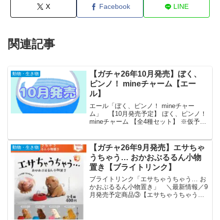
X
Facebook
LINE
関連記事
【ガチャ26年10月発売】ぼく、
動物・生き物
ピンノ！ mineチャーム【エー
ル】
エール「ぼく、ピンノ！ mineチャー
ム」 【10月発売予定】 ぼく、ピンノ！
mineチャーム 【全4種セット】 ※仮予約
※ 「ぼく、ピンノ！ mineチャーム」が
全国のカプセルトイ売り場から発売され
ます。 一緒にお出かけできる！ 商品
【ガチャ26年9月発売】エサちゃ
動物・生き物
名...
うちゃう… おかおぶるるん小物
置き【ブライトリンク】
ブライトリンク「エサちゃうちゃう… お
かおぶるるん小物置き」 ＼最新情報／9
月発売予定商品③【エサちゃうちゃう…
おかおぶるるん小物置き】悲壮感ただよ
う表情と背中…🥺首はブルブル動いてイ
ヤイヤMAX😢デスクに置いて事務用品を