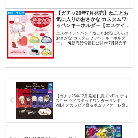
入れたくなる🐶#カ...
【ガチャ26年7月発売】ねことお
動物・生き物
気に入りのおさかな カスタムワ
ッペンキーホルダー【エスケイジ
ャパン】
エスケイジャパン「ねことお気に入りの
おさかな カスタムワッペンキーホルダ
ー」 🐈新商品情報初公開🐟7月発売予定
ねことお気に入りのおさかなカスタムワ
ッペンキーホルダーお好きなアイテムを
カスタムできるキーホルダーが新登場❕自
分のお気に入りのアイ...
【ガチャ25年12月発売】肩ズンFig. ディ
ズニー ツイステッドワンダーランド
Vol.4 スカラビア寮＆ポムフィオーレ寮
【タカラトミーアーツ】