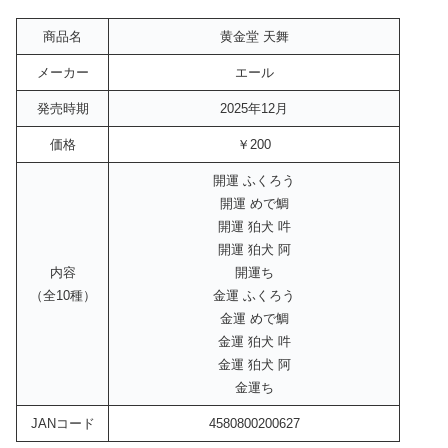
商品名
黄金堂 天舞
メーカー
エール
発売時期
2025年12月
価格
￥200
開運 ふくろう
開運 めで鯛
開運 狛犬 吽
開運 狛犬 阿
内容
開運ち
（全10種）
金運 ふくろう
金運 めで鯛
金運 狛犬 吽
金運 狛犬 阿
金運ち
JANコード
4580800200627