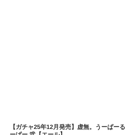
【ガチャ25年12月発売】虚無。うーぱーる
ーぱー 弐【エール】