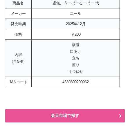
商品名
虚無。うーぱーるーぱー 弐
メーカー
エール
発売時期
2025年12月
価格
￥200
横寝
口あけ
内容
立ち
（全5種）
座り
うつ伏せ
JANコード
4580800200962
楽天市場で探す