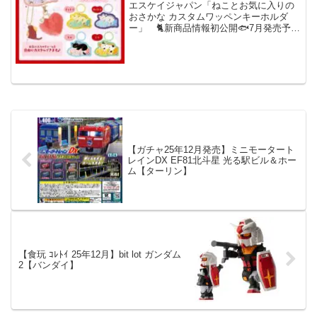
ャパン】
エスケイジャパン「ねことお気に入りの
おさかな カスタムワッペンキーホルダ
ー」 🐈新商品情報初公開🐟7月発売予定
ねことお気に入りのおさかなカスタムワ
ッペンキーホルダーお好きなアイテムを
カスタムできるキーホルダーが新登場❕自
分のお気に入りのアイ...
【ガチャ25年12月発売】ミニモータート
レインDX EF81北斗星 光る駅ビル＆ホー
ム【ターリン】
【食玩 ｺﾚﾄｲ 25年12月】bit lot ガンダム
2【バンダイ】