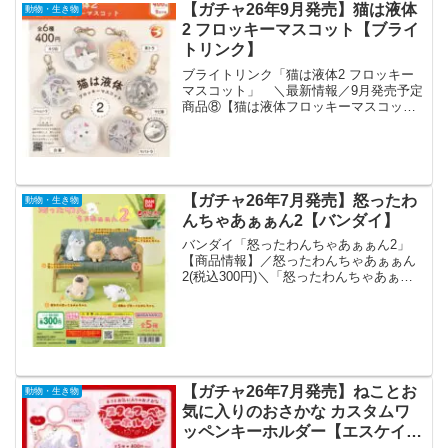
【ガチャ26年9月発売】猫は液体
動物・生き物
2 フロッキーマスコット【ブライ
トリンク】
ブライトリンク「猫は液体2 フロッキー
マスコット」 ＼最新情報／9月発売予定
商品⑧【猫は液体フロッキーマスコット
２】羊毛フェルト作家・そらのすけさん
監修🧶柄を変えて新登場です🐾液体みた
いにやわらかい猫ちゃんたちが狭い空間
にむぎゅっと閉じ込ま...
【ガチャ26年7月発売】怒ったわ
動物・生き物
んちゃあぁぁん2【バンダイ】
バンダイ「怒ったわんちゃあぁぁん2」
【商品情報】／怒ったわんちゃあぁぁん
2(税込300円)＼「怒ったわんちゃあぁぁ
ん」の第2弾が登場✨きゅーとな姿をかわ
いく立体化🐶プンプン怒る様子にキュン
とくるフィギュアです❣#ガシャポン一部
取り扱い店舗...
【ガチャ26年7月発売】ねことお
動物・生き物
気に入りのおさかな カスタムワ
ッペンキーホルダー【エスケイジ