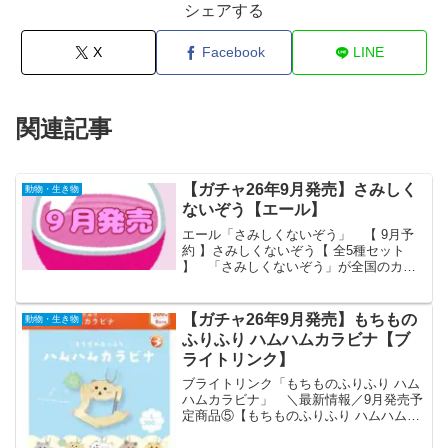
シェアする
X
Facebook
LINE
関連記事
【ガチャ26年9月発売】さみしく
動物・生き物
ないぞう【エール】
エール「さみしくないぞう」 【 9月予
約 】さみしくないぞう【 全5種セット
】 「さみしくないぞう」が全国のカプ
セルトイ売り場から発売されます。 ふ
わふわフロッキー♪ 商品
名 さみしくないぞ
【ガチャ26年9月発売】もちもの
動物・生き物
う メーカーエール 発
ふりふり ハムハムカラビナ【ブ
売...
ライトリンク】
ブライトリンク「もちものふりふり ハム
ハムカラビナ」 ＼最新情報／9月発売予
定商品⑤【もちものふりふり ハムハムカ
ラビナ】大人気「ふりふりシリーズ」に
ハムスターたちが仲間入り🐹✨持ち物を