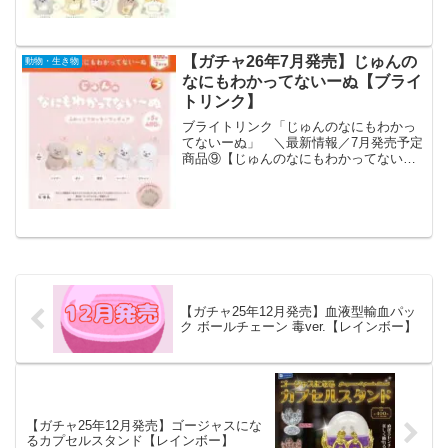
ぷらぷら揺らす姿がゆるかわ💕バッグに
付ければワンポイン...
【ガチャ26年7月発売】じゅんの
動物・生き物
なにもわかってないーぬ【ブライ
トリンク】
ブライトリンク「じゅんのなにもわかっ
てないーぬ」 ＼最新情報／7月発売予定
商品⑨【じゅんのなにもわかってない〜
ぬふわっとフロッキーフィギュア】やさ
しい雰囲気の犬のイラストが人気じゅん
さん(@kametan_jun)監修✨️首をかしげて
見つめ...
【ガチャ25年12月発売】血液型輸血パッ
ク ボールチェーン 毒ver.【レインボー】
【ガチャ25年12月発売】ゴージャスにな
るカプセルスタンド【レインボー】