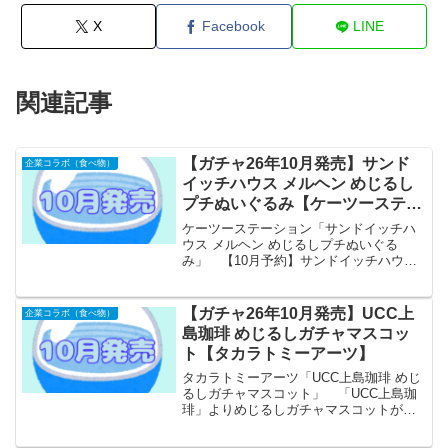
X
Facebook
LINE
関連記事
【ガチャ26年10月発売】サンド
企業コラボ（食べ物）
イッチハウス メルヘン めじるし
プチぬいぐるみ【ケーツーステー
ション】
ケーツーステーション「サンドイッチハ
ウス メルヘン めじるしプチぬいぐる
み」 【10月予約】サンドイッチハウス
メルヘン めじるしプチぬいぐるみ 全6種
コンプリートセット ガチャ 送料無料
「サンドイッチハウス メルヘン」よりめ
【ガチャ26年10月発売】UCC上
企業コラボ（食べ物）
じるしプチ...
島珈琲 めじるしガチャマスコッ
ト【タカラトミーアーツ】
タカラトミーアーツ「UCC上島珈琲 めじ
るしガチャマスコット」 「UCC上島珈
琲」よりめじるしガチャマスコットが全
国のカプセルトイ売り場から発売されま
す。 UCCのコーヒー製品たちがめじる