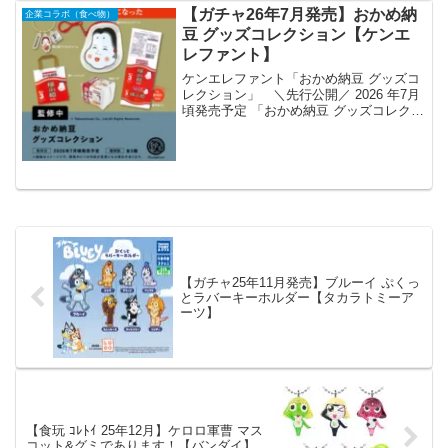
しサイズのマスコットになって登場しま
【ガチャ26年7月発売】おかめ納
企業コラボ（食べ物）
す。 商品名 U...
豆 グッズコレクション【ケンエ
レファント】
ケンエレファント「おかめ納豆 グッズコ
レクション」 ＼先行公開／ 2026 年7月
頃発売予定 「おかめ納豆 グッズコレクシ
ョン」 ▼5個パック 予約開始価格 カプセ
ルトイ 1個 400円 ※開発中につき内容が
変更となる可能性があります。 #...
【ガチャ25年11月発売】ブルーイ ぷくっ
とラバーキーホルダー【タカラトミーア
ーツ】
【食玩 ｺﾚﾄｲ 25年12月】ケロロ軍曹 マス
コット&グミであります！【バンダイ】