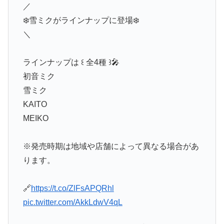
／
❄️雪ミクがラインナップに登場❄️
＼
ラインナップは ꒰ 全4種 ꒱🎤
初音ミク
雪ミク
KAITO
MEIKO
※発売時期は地域や店舗によって異なる場合があ
ります。
🔗
https://t.co/ZlFsAPQRhl
pic.twitter.com/AkkLdwV4qL