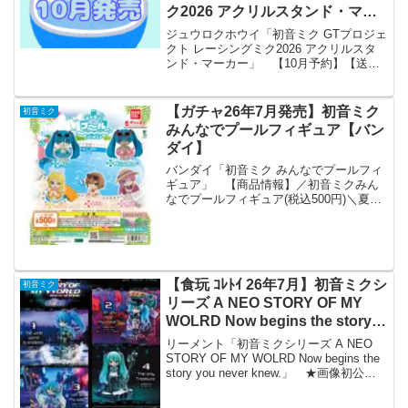
ク2026 アクリルスタンド・マー
カー【ジュウロクホウイ】
ジュウロクホウイ「初音ミク GTプロジェ
クト レーシングミク2026 アクリルスタ
ンド・マーカー」 【10月予約】【送料
無料】初音ミクGTプロジェクト レーシン
グミク2026 アクリルスタンド・マーカー
全6種 コンプリート 「初音ミク G...
【ガチャ26年7月発売】初音ミク
初音ミク
みんなでプールフィギュア【バン
ダイ】
バンダイ「初音ミク みんなでプールフィ
ギュア」 【商品情報】／初音ミクみん
なでプールフィギュア(税込500円)＼夏に
ぴったり🍉ミク達がプールで遊んでいる
姿をイメージしたフィギュアが登場✨#ガ
シャポン#初音ミク#鏡音リン#MEIKO#巡
音ルカ...
【食玩 ｺﾚﾄｲ 26年7月】初音ミクシ
初音ミク
リーズ A NEO STORY OF MY
WOLRD Now begins the story
you never knew.【リーメント】
リーメント「初音ミクシリーズ A NEO
STORY OF MY WOLRD Now begins the
story you never knew.」 ★画像初公開
★ 【初音ミクシリーズ】 A NEO STORY
OF MY WORLD ...