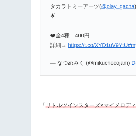
タカラトミーアーツ(
@play_gacha
🌟
❤️全4種 400円
詳細→
https://t.co/XYD1uV9YtU
#m
— なつめみく (@mikuchocojam)
D
「
リトルツインスターズ×マイメロディ D