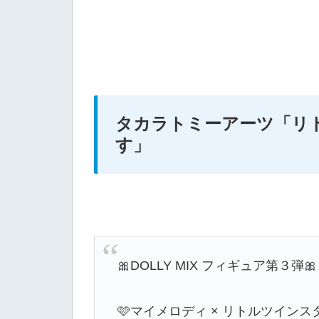
タカラトミーアーツ
「リト
す」
🎀DOLLY MIX フィギュア第３弾🎀
🩷マイメロディ × リトルツインスター