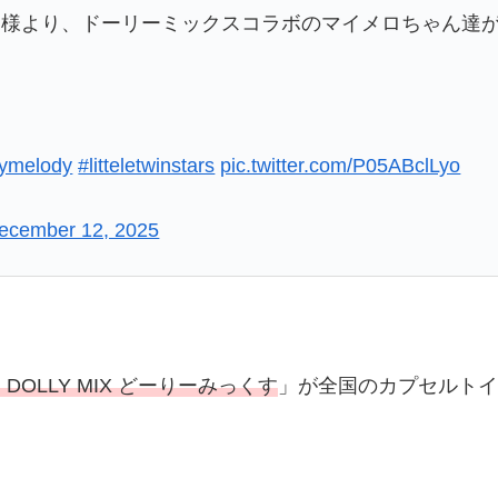
)様より、ドーリーミックスコラボのマイメロちゃん達が
ymelody
#litteletwinstars
pic.twitter.com/P05ABclLyo
ecember 12, 2025
OLLY MIX どーりーみっくす
」が全国のカプセルトイ