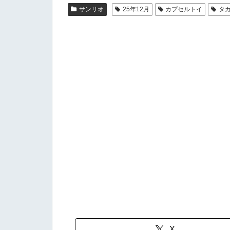
サンリオ
25年12月
カプセルトイ
タ
X