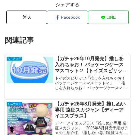
シェアする
X
Facebook
LINE
関連記事
【ガチャ26年10月発売】推しを
ミニチュア
入れちゃお！ パッケージケース
マスコット２【トイズスピリッ
ツ】
トイズスピリッツ「推しを入れちゃお！
パッケージケースマスコット２」 「推
しを入れちゃお！ パッケージケースマス
コット」の第2弾が全国のカプセルトイ売
り場から発売されます。 お気に入りの
フィギュアをパッケージ風ケースに入れ
【ガチャ26年8月発売】推しぬい
ミニチュア
られちゃう！ 商品...
専用 遠征スカジャン【ディーア
イエスプラス】
ディーアイエスプラス「推しぬい専用 遠
征スカジャン」 2026年8月発売予定ガチ
ャのご紹介① 『推しぬい専用遠征スカジ