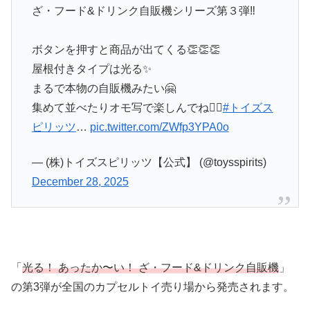
ざ・フード&ドリンク自販機シリーズ第３弾‼️
ボタンを押すと商品が出てくる👏👏👏
屋根付きタイプは光る✨
まるで本物の自販機みたい🤗
集めて並べたりオモ写で楽しんでね💁‍♀️
#トイズス
ピリッツ
…
pic.twitter.com/ZWfp3YPA0o
— (株)トイズスピリッツ【公式】 (@toysspirits)
December 28, 2025
「
光る！ あったか〜い！ ざ・フード&ドリンク自販機
」
の第3弾が全国のカプセルトイ売り場から発売されます。