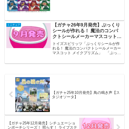
ャン』推しぬいと一緒にライブ遠征に行
こう✈️✨主要な5都市をデザインしたスカ
ジャンで遠征コーデが楽しめちゃいま
す！【15c...
【ガチャ26年9月発売】ぷっくり
ミニチュア
シールが作れる！ 魔法のコンパ
クトシールメーカーマスコット
メイクプリズム【トイズスピリッ
トイズスピリッツ「ぷっくりシールが作
ツ】
れる！ 魔法のコンパクトシールメーカー
マスコット メイクプリズム」 「ぷっく
りシールが作れる！ 魔法のコンパクトシ
ールメーカーマスコット メイクプリズ
ム」が全国のカプセルトイ売り場から発
売されます。 好き...
【ガチャ25年10月発売】鳥の鳴き声【ス
タジオソータ】
【ガチャ25年12月発売】シチュエーショ
ンポーチシリーズ！ 照らす！ ライブステ