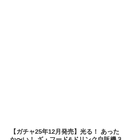
【ガチャ25年12月発売】光る！ あった
か〜い！ ざ・フード&ドリンク自販機３