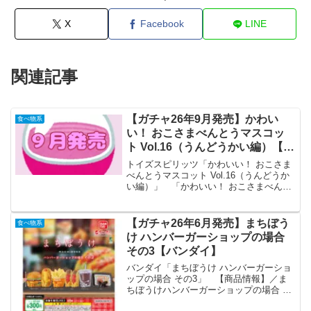
X
Facebook
LINE
関連記事
【ガチャ26年9月発売】かわい
食べ物系
い！ おこさまべんとうマスコッ
ト Vol.16（うんどうかい編）【ト
イズスピリッツ】
トイズスピリッツ「かわいい！ おこさま
べんとうマスコット Vol.16（うんどうか
い編）」 「かわいい！ おこさまべんと
うマスコット」の第16弾が全国のカプセ
ルトイ売り場から発売されます。 ちっ
ちゃいのにめっちゃリアルでかわいい
【ガチャ26年6月発売】まちぼう
食べ物系
っ！ 商品名...
け ハンバーガーショップの場合
その3【バンダイ】
バンダイ「まちぼうけ ハンバーガーショ
ップの場合 その3」 【商品情報】／ま
ちぼうけハンバーガーショップの場合 そ
の3(税込300円)＼ずっとあなたを待って