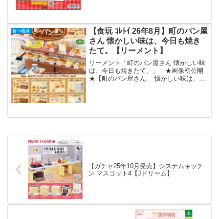
いる…をコンセプトとした、儚い可愛さ
が詰まった大好評のフィギュアシリーズ
「まちぼうけ...
【食玩 ｺﾚﾄｲ 26年8月】町のパン屋
食べ物系
さん 懐かしい味は、今日も焼き
たて。【リーメント】
リーメント「町のパン屋さん 懐かしい味
は、今日も焼きたて。」 ★画像初公開
★【町のパン屋さん -懐かしい味は、今
日も焼きたて。】昔ながらのおいしさを
召し上がれ♪8月24日発売予定。全8種。
1155円(税抜価格1050円)。#リーメント #
ぷ...
【ガチャ25年10月発売】システムキッチ
ン マスコット4【Jドリーム】