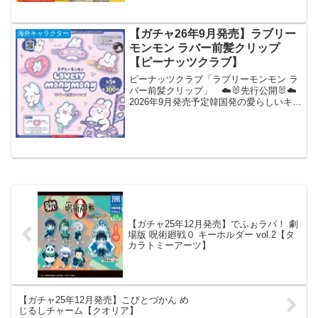
ふわ感がたまらない☺✨全5種◒1回300円
※開発中...
【ガチャ26年9月発売】ラブリー
海外キャラクター
モンモン ラバー前髪クリップ
【ピーナッツクラブ】
ピーナッツクラブ「ラブリーモンモン ラ
バー前髪クリップ」 ☁️🐰先行公開🐰☁️
2026年9月発売予定韓国発の愛らしいキャ
ラクター🫧『#ラブリーモンモン ラバー
前髪クリップ』がカプセルトイに新登場
🤍左右の付け替えができて、とっても便
利です💜全...
【ガチャ25年12月発売】でふぉラバ！ 劇
場版 呪術廻戦０ キーホルダー vol.2【タ
カラトミーアーツ】
【ガチャ25年12月発売】こびとづかん め
じるしチャーム【クオリア】