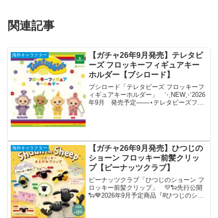
関連記事
【ガチャ26年9月発売】テレタビ
海外キャラクター
ーズ フロッキーフィギュアキー
ホルダー【ブシロード】
ブシロード「テレタビーズ フロッキーフ
ィギュアキーホルダー」 ⋱NEW⋰2026
年9月 発売予定───⋆テレタビーズフロ
ッキーフィギュアキーホルダー🛒全4種｜
1回 500円🔗───⋆「#テレタビーズ」か
ら、フロッキーキーホルダーが登場！全
国...
【ガチャ26年9月発売】ひつじの
海外キャラクター
ショーン フロッキー前髪クリッ
プ【ピーナッツクラブ】
ピーナッツクラブ「ひつじのショーン フ
ロッキー前髪クリップ」 💛🐑先行公開
🐑💙2026年9月予定商品『#ひつじのショ
ーン フロッキー前髪クリップ』がカプセ
ルトイに新登場❣フロッキー素材のふわ