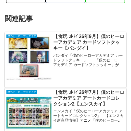
関連記事
【食玩 ｺﾚﾄｲ 26年9月】僕のヒーロ
僕のヒーローアカデミア
ーアカデミア カードソフトクッ
キー【バンダイ】
バンダイ「僕のヒーローアカデミア カー
ドソフトクッキー」 「僕のヒーロー
アカデミア カードソフトクッキー」が全
国の食玩売り場、玩具・雑貨店、キャラ
クターショップ等から発売されます。
アニメ『僕のヒーローアカデミア』のカ
ード付きソフトクッキ...
【食玩 ｺﾚﾄｲ 26年7月】僕のヒーロ
僕のヒーローアカデミア
ーアカデミア アートカードコレ
クション2【エンスカイ】
エンスカイ「僕のヒーローアカデミア ア
ートカードコレクション2」 【エンスカ
イ新商品情報】アニメ『僕のヒーローア
カデミア』より、新規描き下ろしや場面
写真などをふんだんに使用した新商品が