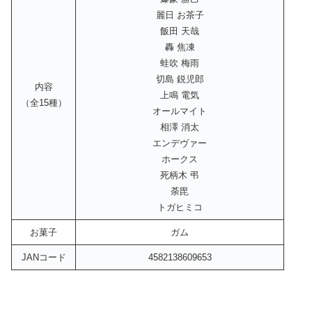
麗日 お茶子
飯田 天哉
轟 焦凍
蛙吹 梅雨
切島 鋭児郎
内容
上鳴 電気
（全15種）
オールマイト
相澤 消太
エンデヴァー
ホークス
死柄木 弔
荼毘
トガヒミコ
お菓子
ガム
JANコード
4582138609653