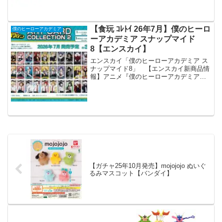
登場！・アートカードコレクション2・ス
ナップマイド８20...
【食玩 ｺﾚﾄｲ 26年7月】僕のヒーロ
僕のヒーローアカデミア
ーアカデミア スナップマイド
8【エンスカイ】
エンスカイ「僕のヒーローアカデミア ス
ナップマイド8」 【エンスカイ新商品情
報】アニメ『僕のヒーローアカデミア』
より、新規描き下ろしや場面写真などを
ふんだんに使用した新商品が登場！・ア
ートカードコレクション2・スナップマイ
ド８2026年7月...
【ガチャ25年10月発売】mojojojo ぬいぐ
るみマスコット【バンダイ】