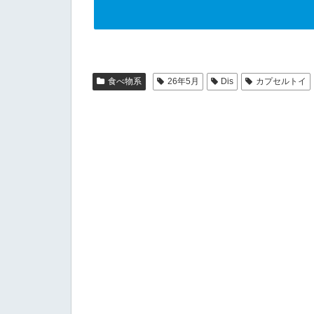
食べ物系
26年5月
Dis
カプセルトイ