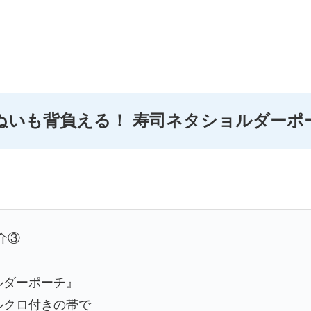
ぬいも背負える！ 寿司ネタショルダーポ
介③
ルダーポーチ』
ルクロ付きの帯で