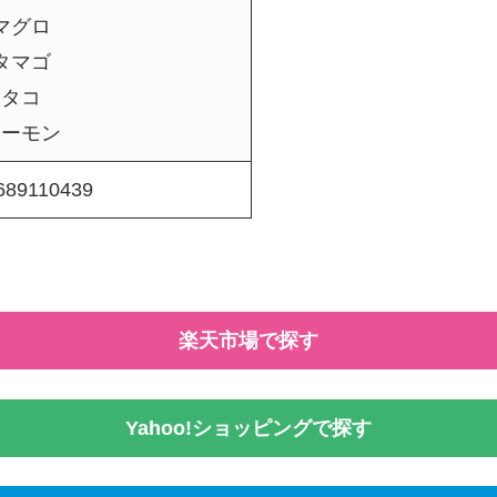
マグロ
タマゴ
タコ
サーモン
689110439
楽天市場で探す
Yahoo!ショッピングで探す