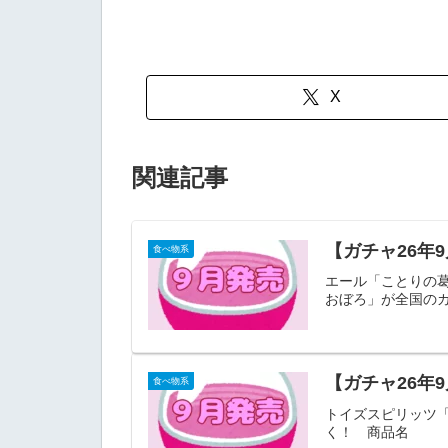
X
関連記事
【ガチャ26年
食べ物系
エール「ことりの葛
おぼろ」が全国の
【ガチャ26年
食べ物系
トイズスピリッツ
く！ 商品名 ざ