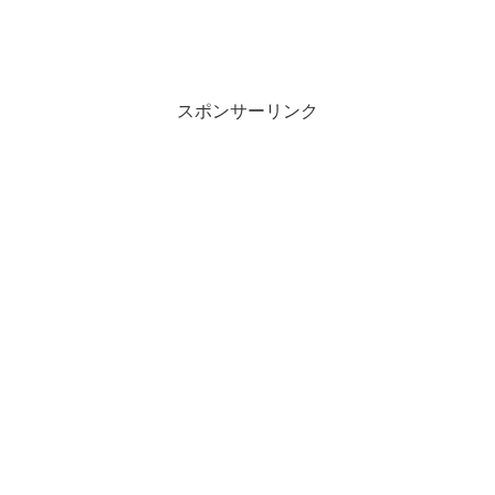
スポンサーリンク