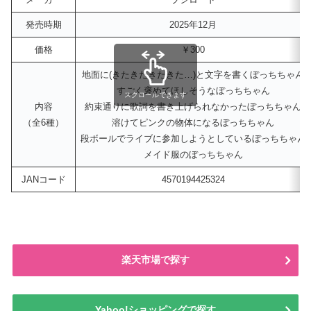
発売時期
2025年12月
価格
￥300
地面に(きたきたきたきた…)と文字を書くぼっちちゃん
すごく褒めてほしそうなぼっちちゃん
スクロールできます
内容
約束通りに歌詞を書き上げられなかったぼっちちゃん
（全6種）
溶けてピンクの物体になるぼっちちゃん
段ボールでライブに参加しようとしているぼっちちゃん
メイド服のぼっちちゃん
JANコード
4570194425324
楽天市場で探す
Yahoo!ショッピングで探す