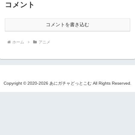
コメント
コメントを書き込む
ホーム
アニメ
Copyright © 2020-2026 あにガチャどっとこむ All Rights Reserved.