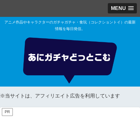
MENU
アニメ作品やキャラクターのガチャガチャ・食玩（コレクショントイ）の最新
情報を毎日発信。
※当サイトは、アフィリエイト広告を利用しています
PR