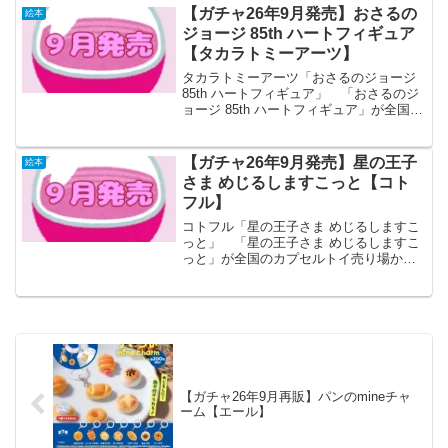
ろぼう パスケース 第2弾 メーカー
【ガチャ26年9月発売】おさるの
絵本
ピーナッツク...
ジョージ 85th ハートフィギュア
【タカラトミーアーツ】
タカラトミーアーツ「おさるのジョージ
85th ハートフィギュア」 「おさるのジ
ョージ 85th ハートフィギュア」が全国の
カプセルトイ売り場から発売されま
す。 たくさんのハートがとってもかわ
いい！！ 商品名 おさるのジョー
【ガチャ26年9月発売】星の王子
絵本
ジ 8...
さま めじるしますこっと【コト
フル】
コトフル「星の王子さま めじるしますこ
っと」 「星の王子さま めじるしますこ
っと」が全国のカプセルトイ売り場から
発売されます。 ファン待望の「めじる
しますこっと」が登場！ 商品名
星の王子さま めじるしますこっと
メーカーコトフル ...
【ガチャ26年9月再販】パンのmineチャ
ーム【エール】