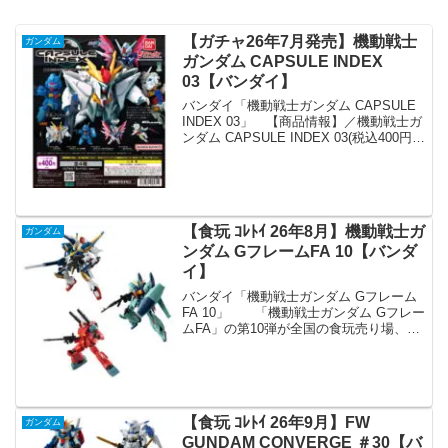
【ガチャ26年7月発売】機動戦士
ガンダム
ガンダム CAPSULE INDEX
03【バンダイ】
バンダイ「機動戦士ガンダム CAPSULE
INDEX 03」 【商品情報】／機動戦士ガ
ンダム CAPSULE INDEX 03(税込400円)
＼「カプセルの中に入った図鑑」をコン
セプトにした、非可動デフォルメコレク
ションフィギュアシリーズ...
【食玩 ｺﾚﾄｲ 26年8月】機動戦士ガ
ガンダム
ンダム GフレームFA 10【バンダ
イ】
バンダイ「機動戦士ガンダム Gフレーム
FA 10」 「機動戦士ガンダム Gフレー
ムFA」の第10弾が全国の食玩売り場、玩
具・雑貨店、キャラクターショップ等か
ら発売されます。 フレームにアーマー
を装着して完成するハイスペック可動フ
ィギュア「...
【食玩 ｺﾚﾄｲ 26年9月】FW
ガンダム
GUNDAM CONVERGE ＃30【バ