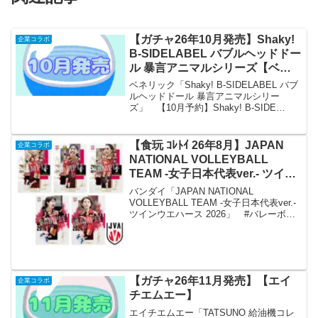
【ガチャ26年10月発売】Shaky!
企業コラボ
B-SIDELABEL バブルヘッドドー
ル 暴言アニマルシリーズ【ベネ
リック】
ベネリック「Shaky! B-SIDELABEL バブ
ルヘッドドール 暴言アニマルシリー
ズ」 【10月予約】Shaky! B-SIDE
LABEL バブルヘッドドール 暴言アニマ
ルシリーズ 全5種 コンプリートセット ガ
チャ 送料無料 「S...
【食玩 ｺﾚﾄｲ 26年8月】JAPAN
企業コラボ
NATIONAL VOLLEYBALL
TEAM -女子日本代表ver.- ツイン
ウエハース 2026【バンダイ】
バンダイ「JAPAN NATIONAL
VOLLEYBALL TEAM -女子日本代表ver.-
ツインウエハース 2026」 #バレーボー
ル女子日本代表のウエハースが８月発売
決定！女子日本代表14選手の肖像を利用
したメタリックプラカードが...
【ガチャ26年11月発売】【エイ
企業コラボ
チエムエー】
エイチエムエー「TATSUNO 給油機コレ