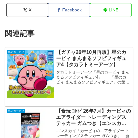
X
Facebook
LINE
関連記事
【ガチャ26年10月再販】星のカ
星のカービィ
ービィ まんまるソフビフィギュ
ア4【タカラトミーアーツ】
タカラトミーアーツ「星のカービィ まん
まるソフビフィギュア4」 「星のカー
ビィ まんまるソフビフィギュア」の第4
弾が全国のカプセルトイ売り場から再発
売されます。 好評につき再販決定！
『星のカービィ２ 』に登場して以来、根
強い人気を誇る「リ...
【食玩 ｺﾚﾄｲ 26年7月】カービィの
星のカービィ
エアライダー トレーディングス
テッカー ガムつき【エンスカ
イ】
エンスカイ「カービィのエアライダー ト
レーディングステッカー ガムつき」 新