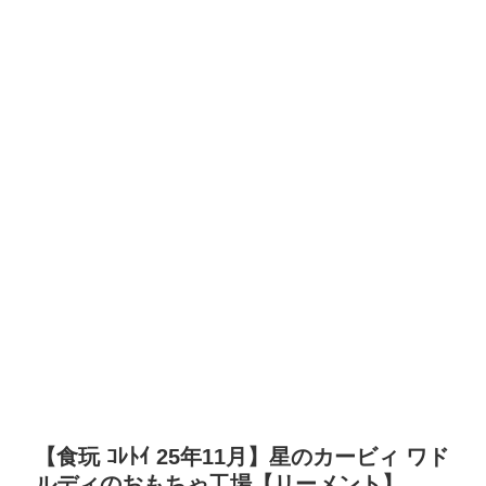
【食玩 ｺﾚﾄｲ 25年11月】星のカービィ ワド
ルディのおもちゃ工場【リーメント】