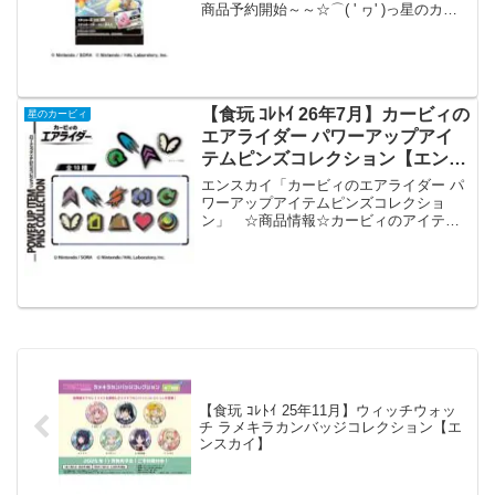
商品予約開始～～☆⌒( ' ヮ' )っ星のカー
ビィの新アイテムが登場！カービィのエ
アライダートレーディングステッカーガ
ムつき＜発売予定＞2026年7月☟商品情報
☟カ...
【食玩 ｺﾚﾄｲ 26年7月】カービィの
星のカービィ
エアライダー パワーアップアイ
テムピンズコレクション【エンス
カイ】
エンスカイ「カービィのエアライダー パ
ワーアップアイテムピンズコレクショ
ン」 ☆商品情報☆カービィのアイテム
が予約開始☆⌒( ' ヮ' )っカービィのエア
ライダー・パワーアップアイテムピンズ
コレクション【1BOX 10箱入り】・ペア
チャーム...
【食玩 ｺﾚﾄｲ 25年11月】ウィッチウォッ
チ ラメキラカンバッジコレクション【エ
ンスカイ】