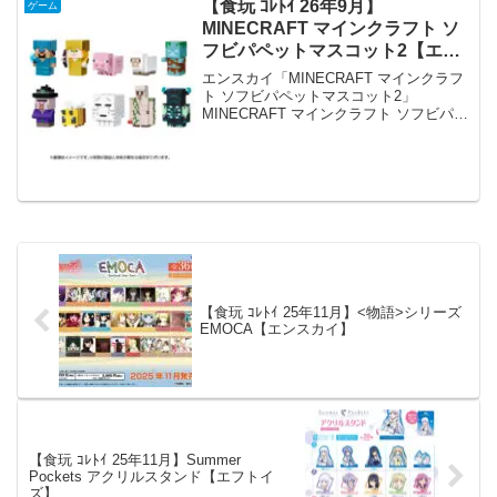
チュ エコバッグ メーカーウル
【食玩 ｺﾚﾄｲ 26年9月】
ゲーム
トラニュープランニ...
MINECRAFT マインクラフト ソ
フビパペットマスコット2【エン
スカイ】
エンスカイ「MINECRAFT マインクラフ
ト ソフビパペットマスコット2」
MINECRAFT マインクラフト ソフビパペ
ットマスコット2【1BOX 10パック入
り】 「MINECRAFT マインクラフト ソ
フビパペットマスコット」の第2...
【食玩 ｺﾚﾄｲ 25年11月】<物語>シリーズ
EMOCA【エンスカイ】
【食玩 ｺﾚﾄｲ 25年11月】Summer
Pockets アクリルスタンド【エフトイ
ズ】