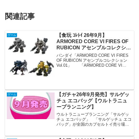
関連記事
【食玩 ｺﾚﾄｲ 26年9月】
ゲーム
ARMORED CORE VI FIRES OF
RUBICON アセンブルコレクショ
ン Vol.01【バンダイ】
バンダイ「ARMORED CORE VI FIRES
OF RUBICON アセンブルコレクション
Vol.01」 「ARMORED CORE VI
FIRES OF RUBICON アセンブルコレク
ション Vol.01」が全国の食玩売り...
【ガチャ26年9月発売】サルゲッ
ゲーム
チュ エコバッグ【ウルトラニュ
ープランニング】
ウルトラニュープランニング「サルゲッ
チュ エコバッグ」 「サルゲッチュ エコ
バッグ」が全国のカプセルトイ売り場か
ら発売されます。 ポケット付きで折り
たためる！ 商品名 サルゲッ