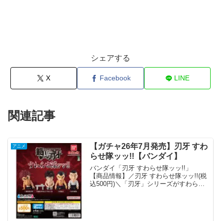
シェアする
X
Facebook
LINE
関連記事
【ガチャ26年7月発売】刃牙 すわ
アニメ
らせ隊ッッ!!【バンダイ】
バンダイ「刃牙 すわらせ隊ッッ!!」
【商品情報】／刃牙 すわらせ隊ッッ!!(税
込500円)＼「刃牙」シリーズがすわらせ
隊に登場ッッ‼️集めると劇中の名場面も再
現可能ッッ‼️#ガシャポン一部取り扱い店
舗の状況はこちら👇 pic.twitte...