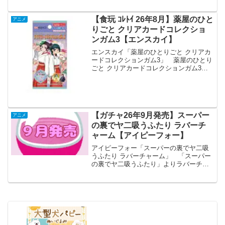
【食玩 ｺﾚﾄｲ 26年8月】薬屋のひと
アニメ
りごと クリアカードコレクショ
ンガム3【エンスカイ】
エンスカイ「薬屋のひとりごと クリアカ
ードコレクションガム3」 薬屋のひとり
ごと クリアカードコレクションガム3
【1BOX 18パック入り】 「薬屋のひと
りごと クリアカードコレクションガム」
の第3弾が全国の食玩売り場、玩具・雑貨
店、キャ...
【ガチャ26年9月発売】スーパー
アニメ
の裏でヤ二吸うふたり ラバーチ
ャーム【アイピーフォー】
アイピーフォー「スーパーの裏でヤ二吸
うふたり ラバーチャーム」 「スーパー
の裏でヤ二吸うふたり」よりラバーチャ
ームが全国のカプセルトイ売り場から発
売されます。 シリコンリング&カニカン
付き！ 商品名 スーパーの裏でヤ
二吸うふたり ...