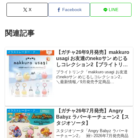
X
Facebook
LINE
関連記事
【ガチャ26年9月発売】makkuro
イラストレーター・クリエイター
usagi お友達のnekoサン めじる
しコレクション2【ブライトリン
ク】
ブライトリンク「makkuro usagi お友達
のnekoサン めじるしコレクション2」
＼最新情報／9月発売予定商品
⑪【makkuro usagi お友達のnekoサンめ
じるしコレクション2】大人気の
@makkuro_usagi_hから...
【ガチャ26年7月発売】Angry
イラストレーター・クリエイター
Babyz ラバーキーチェーン2【ス
タジオソータ】
スタジオソータ「Angry Babyz ラバーキ
ーチェーン2」 🆕✨2026年7月発売商品