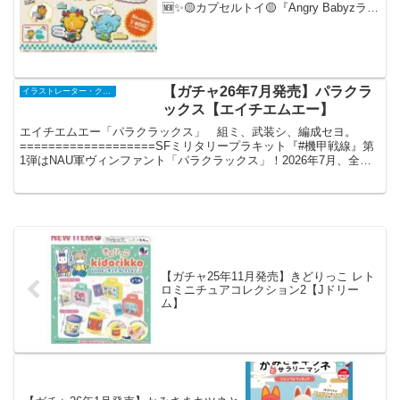
🆕✨🟡カプセルトイ🟡『Angry Babyzラバ
ーキーチェーン2』怒った目をした10匹の
ベイビー、「アンベビ ( @anbaby_10 )」
の第二弾が...
【ガチャ26年7月発売】パラクラ
イラストレーター・クリエイター
ックス【エイチエムエー】
エイチエムエー「パラクラックス」 組ミ、武装シ、編成セヨ。
===================SFミリタリープラキット『#機甲戦線』第
1弾はNAU軍ヴィンファント「パラクラックス」！2026年7月、全国
のカプセルトイ販売筐体で発売決定！（...
【ガチャ25年11月発売】きどりっこ レト
ロミニチュアコレクション2【Jドリー
ム】