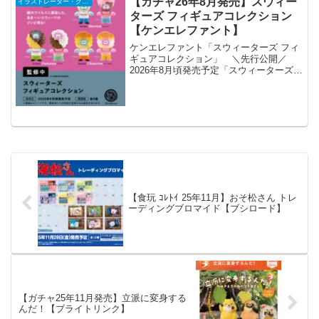
【ガチャ26年8月発売】スウィー
イラストレーター・クリエイター
をお...
ターズ フィギュアコレクション
【ケンエレファント】
ケンエレファント「スウィーターズ フィ
ギュアコレクション」 ＼先行公開／
2026年8月頃発売予定「スウィーターズ
フィギュアコレクション」▼6・12個パッ
ク 予約開始🎁ケンエレ限定特典付き価格
カプセルトイ 1個 500円ブラインドボッ
クス ...
【食玩 ｺﾚﾄｲ 25年11月】おそ松さん トレ
ーディングブロマイド【ブシロード】
【ガチャ25年11月発売】立派に変身する
んだ！【ブライトリンク】