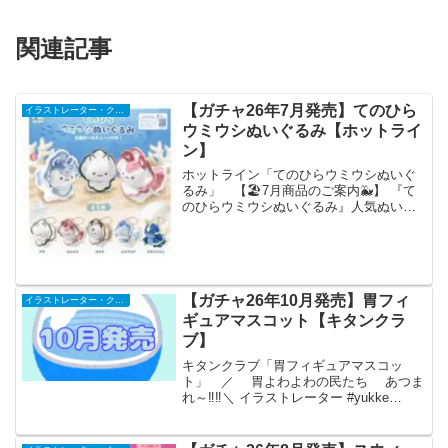
関連記事
【ガチャ26年7月発売】てのひら
イラストレーター・クリエイター
ウミウシぬいぐるみ【ホットライ
ン】
ホットライン「てのひらウミウシぬいぐ
るみ」 【🏖7月商品のご案内🐳】 『て
のひらウミウシぬいぐるみ』人気ぬいぐ
るみ作家、茶々さん(@tyairononeko )の大
人気ウミウシシリーズがぬいぐるみに💙
🫧SNSで話題の「カキウミウシ」もライ
ン...
【ガチャ26年10月発売】胃フィ
イラストレーター・クリエイター
ギュアマスコット【キタンクラ
ブ】
キタンクラブ「胃フィギュアマスコッ
ト」 ／ 胃よわよわの民たち あつま
れ～‼‼＼ イラストレーター #yukke
（@yu_kk_e）が描く「胃」が立体化✨10
月発売に先駆け、特別にラインナップ
「弱め」を公開👀全6種で展開予定🎶発売