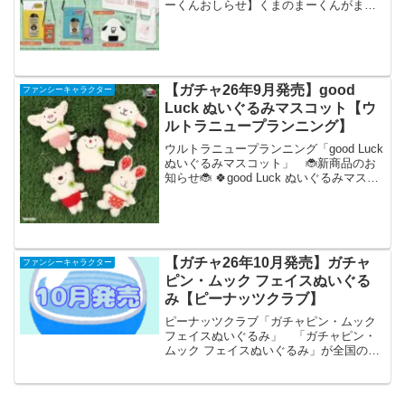
ーくんおしらせ】くまのまーくんがまた
またカプセルトイに登場！なんとモンモ
もいます🐶「ちょっとそこまでおかいも
のシリーズ」全6種 各500円⬇️ラインナッ
プ⬇️・レジ袋...
【ガチャ26年9月発売】good
ファンシーキャラクター
Luck ぬいぐるみマスコット【ウ
ルトラニュープランニング】
ウルトラニュープランニング「good Luck
ぬいぐるみマスコット」 🐞新商品のお
知らせ🐞 🍀good Luck ぬいぐるみマスコ
ット🍀 「幸せ配達人」のグッドラックの
仲間たちがマスコットになりました✨首
元のクローバーとふわふわの手触りが...
【ガチャ26年10月発売】ガチャ
ファンシーキャラクター
ピン・ムック フェイスぬいぐる
み【ピーナッツクラブ】
ピーナッツクラブ「ガチャピン・ムック
フェイスぬいぐるみ」 「ガチャピン・
ムック フェイスぬいぐるみ」が全国のカ
プセルトイ売り場から発売されます。
ガチャピンとムックが「ころん」と可愛
いフェイスぬいぐるみになりました。