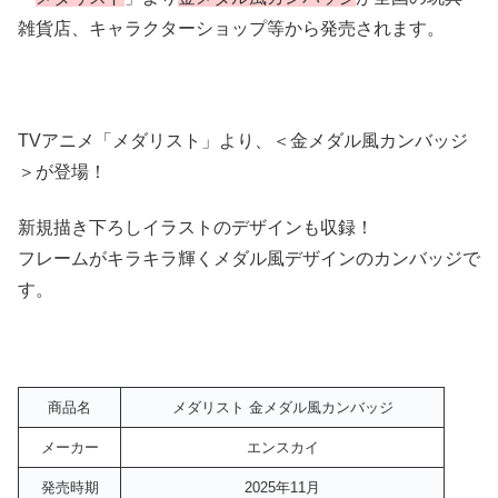
雑貨店、キャラクターショップ等から発売されます。
TVアニメ「メダリスト」より、＜金メダル風カンバッジ
＞が登場！
新規描き下ろしイラストのデザインも収録！
フレームがキラキラ輝くメダル風デザインのカンバッジで
す。
商品名
メダリスト 金メダル風カンバッジ
メーカー
エンスカイ
発売時期
2025年11月