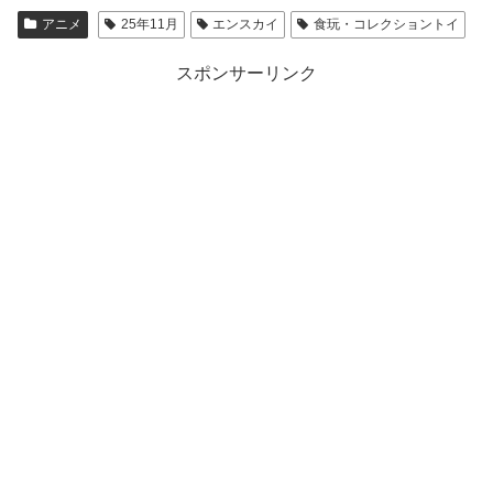
アニメ
25年11月
エンスカイ
食玩・コレクショントイ
スポンサーリンク