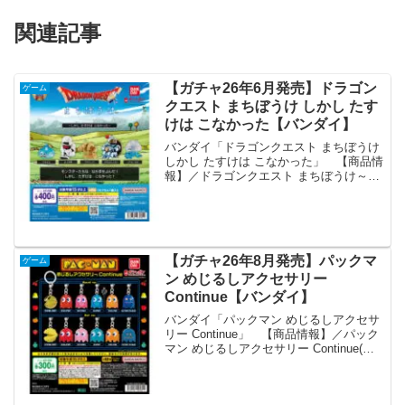
関連記事
【ガチャ26年6月発売】ドラゴン
ゲーム
クエスト まちぼうけ しかし たす
けは こなかった【バンダイ】
バンダイ「ドラゴンクエスト まちぼうけ
しかし たすけは こなかった」 【商品情
報】／ドラゴンクエスト まちぼうけ～し
かし たすけは こなかった～(税込400円)
＼「ドラゴンクエスト」からまちぼうけ
が登場⚔なかまをよぶもたすけがこずま
ちぼう...
【ガチャ26年8月発売】パックマ
ゲーム
ン めじるしアクセサリー
Continue【バンダイ】
バンダイ「パックマン めじるしアクセサ
リー Continue」 【商品情報】／パック
マン めじるしアクセサリー Continue(税
込300円)＼パックマンからめじるしアク
セサリーが登場👀✨つるっとしたビジュ
アルでクリア感を楽しめるRoun...