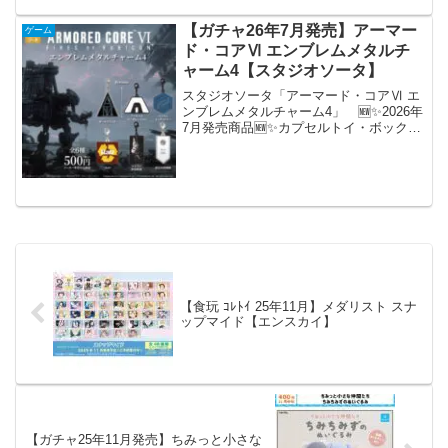
栽培キットになる！？座った...
【ガチャ26年7月発売】アーマー
ゲーム
ド・コアⅥ エンブレムメタルチ
ャーム4【スタジオソータ】
スタジオソータ「アーマード・コアⅥ エ
ンブレムメタルチャーム4」 🆕✨2026年
7月発売商品🆕✨カプセルトイ・ボックス
トイ『アーマード・コアⅥ エンブレムメ
タルチャーム4』株式会社フロム・ソフト
ウェアが贈る『ARMORED CORE Ⅵ F...
【食玩 ｺﾚﾄｲ 25年11月】メダリスト スナ
ップマイド【エンスカイ】
【ガチャ25年11月発売】ちみっと小さな