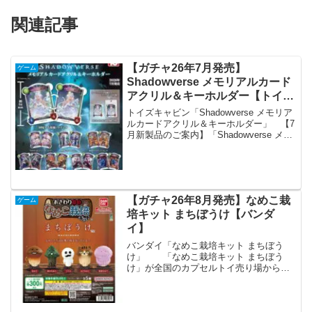
関連記事
【ガチャ26年7月発売】
ゲーム
Shadowverse メモリアルカード
アクリル＆キーホルダー【トイズ
キャビン】
トイズキャビン「Shadowverse メモリア
ルカードアクリル＆キーホルダー」 【7
月新製品のご案内】「Shadowverse メモ
リアルカードアクリル＆キーホルダー」
シャドウバース10周年を記念して、リー
ダースキン付きカードの豪華なイラ...
【ガチャ26年8月発売】なめこ栽
ゲーム
培キット まちぼうけ【バンダ
イ】
バンダイ「なめこ栽培キット まちぼう
け」 「なめこ栽培キット まちぼう
け」が全国のカプセルトイ売り場から発
売されます。 なめこたちは収穫の時を
待っている――なめこ栽培キットから
「まちぼうけ」が初登場！並べた場所が