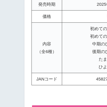
発売時期
202
価格
初めて
初めて
内容
中期の
（全6種）
後期の
た
ひ
JANコード
4582