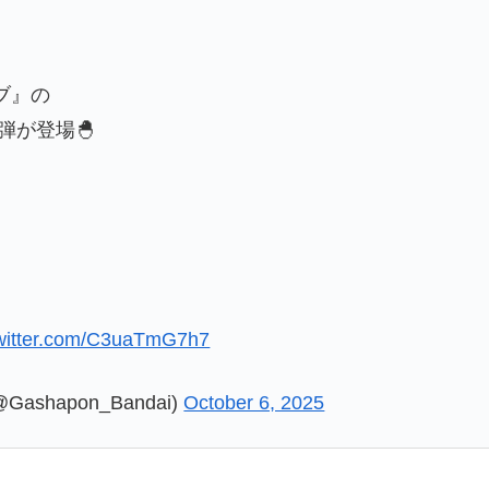
ブ』の
弾が登場🐣
twitter.com/C3uaTmG7h7
shapon_Bandai)
October 6, 2025