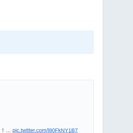
に！…
pic.twitter.com/l80FkNY1B7