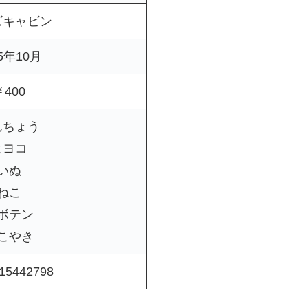
ズキャビン
25年10月
￥400
んちょう
ヒヨコ
いぬ
ねこ
ボテン
こやき
15442798