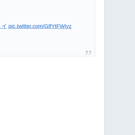
トイ
pic.twitter.com/GlfYtFWiyz