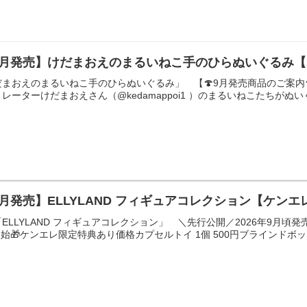
9月発売】けだまおえのまるいねこ手のひらぬいぐるみ
まおえのまるいねこ手のひらぬいぐるみ」 【🍄9月発売商品のご案内
ーターけだまおえさん（@kedamappoi1 ）のまるいねこたちがぬいぐ
9月発売】ELLYLAND フィギュアコレクション【ケン
LLYLAND フィギュアコレクション」 ＼先行公開／2026年9月頃発売
始🎁ケンエレ限定特典あり価格カプセルトイ 1個 500円ブラインドボックス