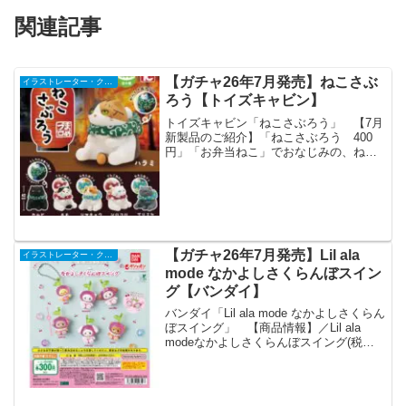
関連記事
【ガチャ26年7月発売】ねこさぶ
イラストレーター・クリエイター
ろう【トイズキャビン】
トイズキャビン「ねこさぶろう」 【7月
新製品のご紹介】「ねこさぶろう 400
円」「お弁当ねこ」でおなじみの、ねこ
造形作家まめプロさん@mamepuro の新
作ねこ、ねこさぶろうがCトイになります
❗😻風呂敷を背負ってふてぶてしく座って
るねこさ...
【ガチャ26年7月発売】Lil ala
イラストレーター・クリエイター
mode なかよしさくらんぼスイン
グ【バンダイ】
バンダイ「Lil ala mode なかよしさくらん
ぼスイング」 【商品情報】／Lil ala
modeなかよしさくらんぼスイング(税込
300円)＼Lil ala modeが可愛いさくらんぼ
に🍒2つ組み合わせて1つのボールチェー
ンに通すと、...