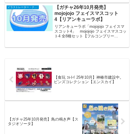
【ガチャ26年10月発売】
イラストレーター・クリエイター
mojojojo フェイスマスコット
4【リアンキューラボ】
リアンキューラボ「mojojojo フェイスマ
スコット4」 mojojojo フェイスマスコッ
ト4 全8種セット【フルコンプリー
ト/2026年10月発売予定】 「mojojojo フ
ェイスマスコット」の第4弾が全国のカプ
セルトイ売り場から発...
【食玩 ｺﾚﾄｲ 25年10月】神椿市建設中。
ピンズコレクション【エンスカイ】
【ガチャ25年10月発売】鳥の鳴き声【ス
タジオソータ】