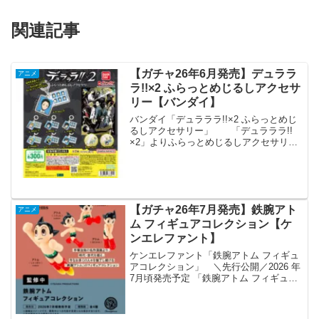
関連記事
【ガチャ26年6月発売】デュララ
アニメ
ラ!!×2 ふらっとめじるしアクセサ
リー【バンダイ】
バンダイ「デュラララ!!×2 ふらっとめじ
るしアクセサリー」 「デュラララ!!
×2」よりふらっとめじるしアクセサリー
が全国のカプセルトイ売り場から発売さ
れます。 大人気「ふらっとめじるしア
クセサリー」に『デュラララ!!×2』が登
場！傘の取...
【ガチャ26年7月発売】鉄腕アト
アニメ
ム フィギュアコレクション【ケ
ンエレファント】
ケンエレファント「鉄腕アトム フィギュ
アコレクション」 ＼先行公開／2026 年
7月頃発売予定 「鉄腕アトム フィギュア
コレクション」 ▼4個パック 予約開始 価
格 カプセルトイ 1個 500円 ブラインドボ
ックス 1個 550円 ※開発中...