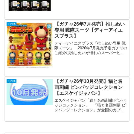
レクション】誰もが一度は経験した「お
ねしょ」💦有名画家たちがお布団をキャ
ンバスに…！？🎨思わず二度見しちゃう
シュールな世界観🖼️...
【ガチャ26年7月発売】推しぬい
その他
専用 戦隊スーツ【ディーアイエ
スプラス】
ディーアイエスプラス「推しぬい専用 戦
隊スーツ」 2026年7月発売予定ガチャの
ご紹介①推しぬいが憧れのスーパーヒー
ローに変身！？6色の定番カラーで戦隊ご
っこが捗る！さあ君たち、戦隊スーツを
着て悪の組織と対決だ！💥15cmサイズの
ぬいに対応...
【ガチャ26年10月発売】猫と名
その他
画刺繍 ピンバッジコレクション
【エスケイジャパン】
エスケイジャパン「猫と名画刺繍 ピンバ
ッジコレクション」 「猫と名画刺繍 ピ
ンバッジコレクション」が全国のカプセ
ルトイ売り場から発売されます。 「見
返り美人図」等、日本の有名美術を猫で
パロディしたデザインが話題になること
間違いなしのアイテム...