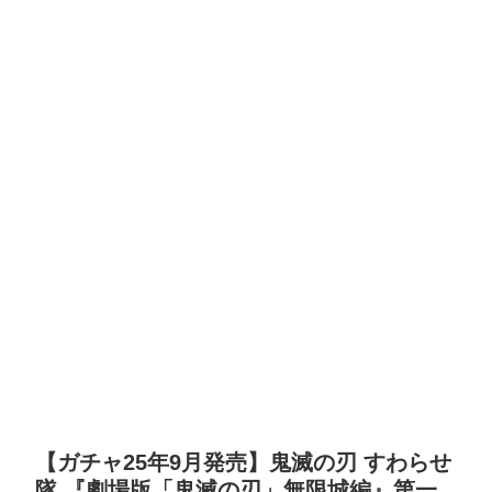
【ガチャ25年9月発売】鬼滅の刃 すわらせ
隊 『劇場版「鬼滅の刃」無限城編』第一