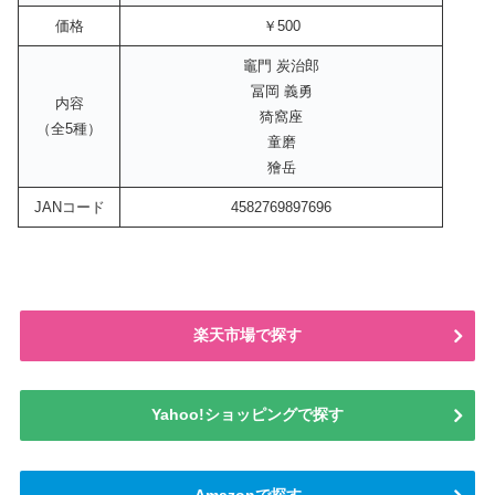
価格
￥500
竈門 炭治郎
冨岡 義勇
内容
猗窩座
（全5種）
童磨
獪岳
JANコード
4582769897696
楽天市場で探す
Yahoo!ショッピングで探す
Amazonで探す