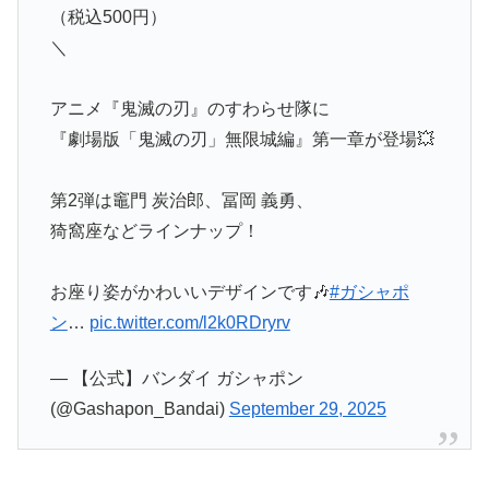
（税込500円）
＼
アニメ『鬼滅の刃』のすわらせ隊に
『劇場版「鬼滅の刃」無限城編』第一章が登場💥
第2弾は竈門 炭治郎、冨岡 義勇、
猗窩座などラインナップ！
お座り姿がかわいいデザインです🎶
#ガシャポ
ン
…
pic.twitter.com/l2k0RDryrv
— 【公式】バンダイ ガシャポン
(@Gashapon_Bandai)
September 29, 2025