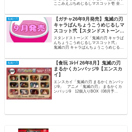
ここみえぷちめじるしマスコット壱 全10
種セット 【2026年10月予約/コンプリー
ト】 「鬼滅の刃」よりここみえぷちめ
じるしマスコット壱が全国のカプセルト
【ガチャ26年9月発売】鬼滅の刃
鬼滅の刃
イ売り場...
キャラばんちょうこうめじるしマ
スコット弐【スタンドストーン
ズ】
スタンドストーンズ「鬼滅の刃 キャラば
んちょうこうめじるしマスコット弐」
鬼滅の刃 キャラばんちょうこうめじるし
マスコット弐 全5種セット【フルコンプ
リート/2026年09月発売予定】 「鬼滅の
刃 キャラばんちょうこうめじるしマスコ
【食玩 ｺﾚﾄｲ 26年8月】鬼滅の刃
鬼滅の刃
ット」の...
まるかくカンバッジ9【エンスカ
イ】
エンスカイ「鬼滅の刃 まるかくカンバッ
ジ9」 アニメ「鬼滅の刃」 まるかくカ
ンバッジ9 12個入りBOX《08月予
約》 「鬼滅の刃 まるかくカンバッジ」
の第９弾が全国の玩具・雑貨店、キャラ
クターショップ等から発売されます。
アニメ「鬼滅の刃...