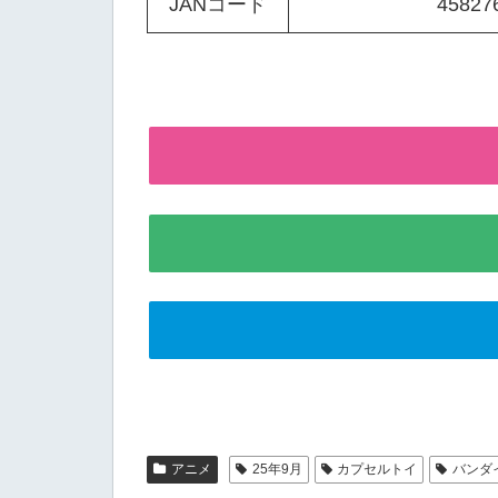
JANコード
45827
アニメ
25年9月
カプセルトイ
バンダ