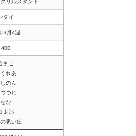
クリルスタンド
ンダイ
5年9月4週
400
合まこ
舘くれあ
川しのん
嘉つつじ
星なな
コ太郎
期の思い出