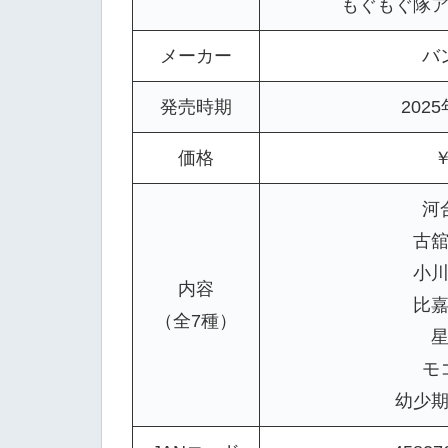
もぐもぐ隊ア
メーカー
バ
発売時期
202
価格
￥
河
古
小
内容
比
（全7種）
モ
幼少