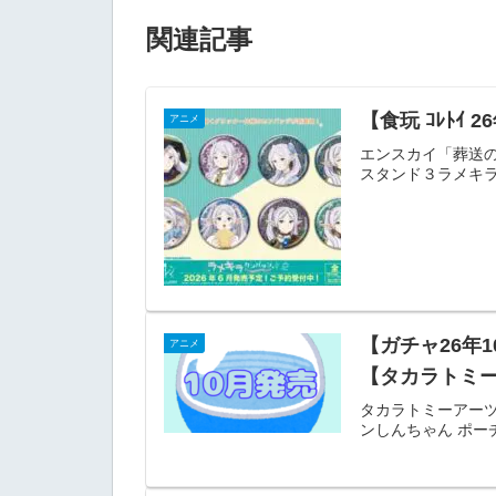
関連記事
【食玩 ｺﾚﾄ
アニメ
エンスカイ「葬送の
スタンド３ラメキラ
【ガチャ26年
アニメ
【タカラトミ
タカラトミーアーツ
ンしんちゃん ポー