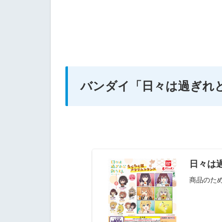
バンダイ
「日々は過ぎれ
日々は
商品のた