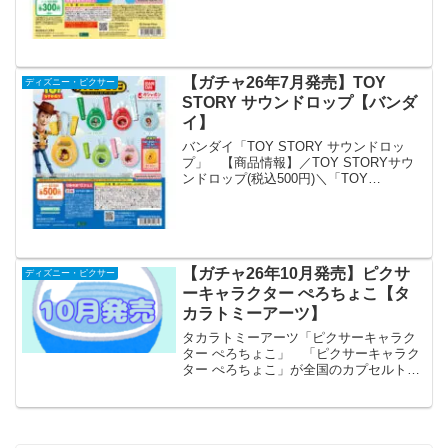
売り場から発売されます。 新作映画公
開で話題沸騰のTOY STORY5からめじる
しアクセサリーが登場！ 商品名 ...
【ガチャ26年7月発売】TOY
ディズニー・ピクサー
STORY サウンドロップ【バンダ
イ】
バンダイ「TOY STORY サウンドロッ
プ」 【商品情報】／TOY STORYサウ
ンドロップ(税込500円)＼「TOY
STORY」からサウンドロップが新登場🚀
✨#ガシャポン※多数のご要望をいただい
た場合､準備数を調整して再度販売するこ
と...
【ガチャ26年10月発売】ピクサ
ディズニー・ピクサー
ーキャラクター ぺろちょこ【タ
カラトミーアーツ】
タカラトミーアーツ「ピクサーキャラク
ター ぺろちょこ」 「ピクサーキャラク
ター ぺろちょこ」が全国のカプセルトイ
売り場から発売されます。 棒付きチョ
コレートをイメージしたピクサーキャラ
クターたちのキーホルダーです。 商品
名 ピクサーキャ...