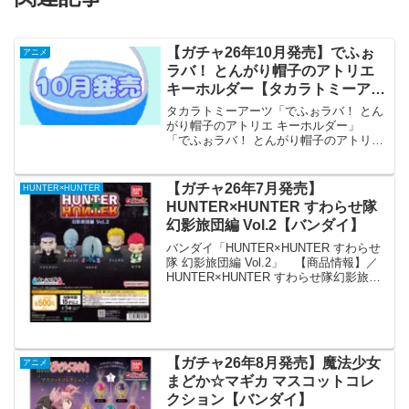
【ガチャ26年10月発売】でふぉ
アニメ
ラバ！ とんがり帽子のアトリエ
キーホルダー【タカラトミーアー
ツ】
タカラトミーアーツ「でふぉラバ！ とん
がり帽子のアトリエ キーホルダー」
「でふぉラバ！ とんがり帽子のアトリエ
キーホルダー」が全国のカプセルトイ売
り場から発売されます。 放送中のファ
ンタジーアニメ『とんがり帽子のアトリ
【ガチャ26年7月発売】
HUNTER×HUNTER
エ』がデフォルメシ...
HUNTER×HUNTER すわらせ隊
幻影旅団編 Vol.2【バンダイ】
バンダイ「HUNTER×HUNTER すわらせ
隊 幻影旅団編 Vol.2」 【商品情報】／
HUNTER×HUNTER すわらせ隊幻影旅団
編Vol.2(税込500円)＼HUNTER×HUNTER
すわらせ隊に幻影旅団編のメンバーが登
場です🕷#ガ...
【ガチャ26年8月発売】魔法少女
アニメ
まどか☆マギカ マスコットコレ
クション【バンダイ】