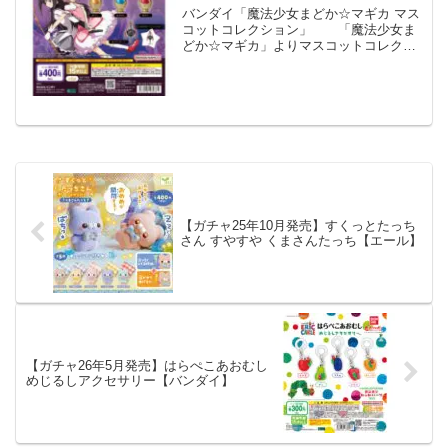
バンダイ「魔法少女まどか☆マギカ マス
コットコレクション」 「魔法少女ま
どか☆マギカ」よりマスコットコレクシ
ョンが全国のカプセルトイ売り場から発
売されます。 作中に登場する「ソウル
ジェム」と「グリーフシード」を約1/1サ
イズで再現！ボール...
【ガチャ25年10月発売】すくっとたっち
さん すやすや くまさんたっち【エール】
【ガチャ26年5月発売】はらぺこあおむし
めじるしアクセサリー【バンダイ】