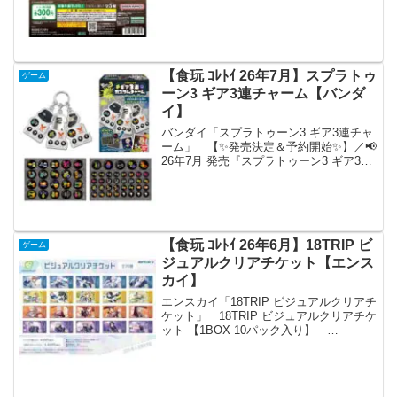
売されます。 なめこたちは収穫の時を
待っている――なめこ栽培キットから
「まちぼうけ」が初登場！並べた場所が
栽培キットになる！？座った...
【食玩 ｺﾚﾄｲ 26年7月】スプラトゥ
ゲーム
ーン3 ギア3連チャーム【バンダ
イ】
バンダイ「スプラトゥーン3 ギア3連チャ
ーム」 【✨発売決定＆予約開始✨】／📢
26年7月 発売『スプラトゥーン3 ギア3連
カスタムチャーム』＼#スプラトゥーン3
の食玩が発売決定！🎊ゲーム内に登場す
るアタマ・フク・クツのアクリルチャー
ム３個...
【食玩 ｺﾚﾄｲ 26年6月】18TRIP ビ
ゲーム
ジュアルクリアチケット【エンス
カイ】
エンスカイ「18TRIP ビジュアルクリアチ
ケット」 18TRIP ビジュアルクリアチケ
ット 【1BOX 10パック入り】
「18TRIP」よりビジュアルクリアチケッ
トが全国の玩具・雑貨店、キャラクター
ショップ等から発売されます。 「18T...