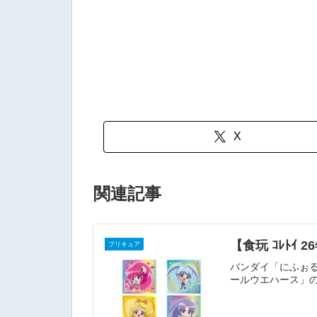
X
関連記事
【食玩 ｺﾚﾄ
プリキュア
バンダイ「にふぉる
ールウエハース」の