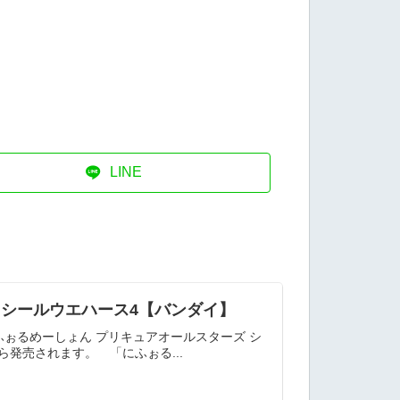
LINE
ズ シールウエハース4【バンダイ】
ぉるめーしょん プリキュアオールスターズ シ
発売されます。 「にふぉる...