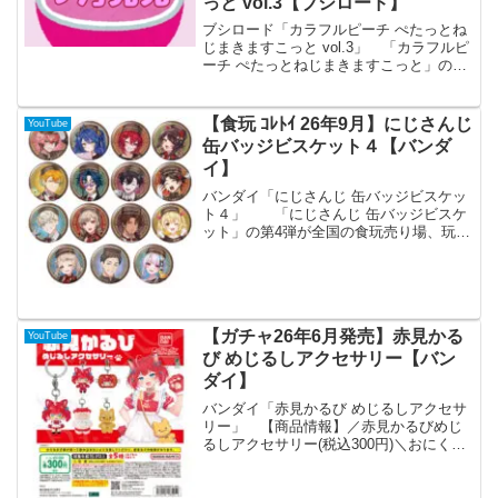
っと vol.3【ブシロード】
ブシロード「カラフルピーチ ぺたっとね
じまきますこっと vol.3」 「カラフルピ
ーチ ぺたっとねじまきますこっと」の第
3弾が全国のカプセルトイ売り場から発売
されます。 『カラフルピーチ』よりぺ
たっとねじまきますこっと vol.3が登
【食玩 ｺﾚﾄｲ 26年9月】にじさんじ
YouTube
場！ ...
缶バッジビスケット４【バンダ
イ】
バンダイ「にじさんじ 缶バッジビスケッ
ト４」 「にじさんじ 缶バッジビスケ
ット」の第4弾が全国の食玩売り場、玩
具・雑貨店、キャラクターショップ等か
ら発売されます。 「にじさんじ」の缶
バッジビスケット第4弾が登場！缶バッジ
は食玩オリジナルの...
【ガチャ26年6月発売】赤見かる
YouTube
び めじるしアクセサリー【バン
ダイ】
バンダイ「赤見かるび めじるしアクセサ
リー」 【商品情報】／赤見かるびめじ
るしアクセサリー(税込300円)＼おにくの
国のお姫様「赤見かるび」がめじるしア
クセサリーになって登場🥩❤️#ガシャポン
一部取り扱い店舗の状況はこちら👇…