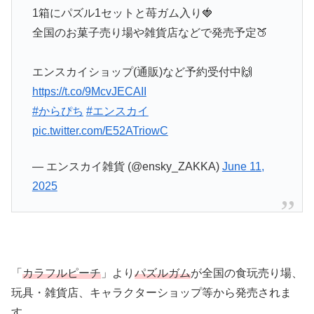
1箱にパズル1セットと苺ガム入り🍓
全国のお菓子売り場や雑貨店などで発売予定🍑
エンスカイショップ(通販)など予約受付中🙌
https://t.co/9McvJECAII
#からぴち
#エンスカイ
pic.twitter.com/E52ATriowC
— エンスカイ雑貨 (@ensky_ZAKKA)
June 11,
2025
「
カラフルピーチ
」より
パズルガム
が全国の食玩売り場、
玩具・雑貨店、キャラクターショップ等から発売されま
す。